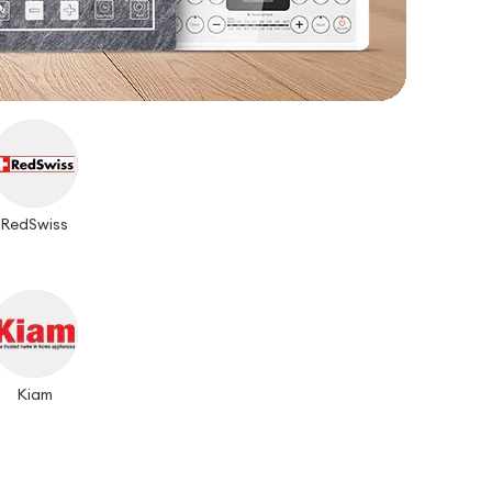
RedSwiss
Kiam
-
36%
-
23%