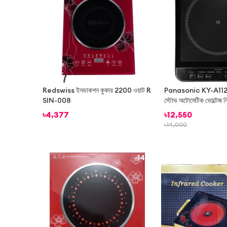
Redswiss ইনডাকশন কুকার 2200 ওয়াট R
Panasonic KY-A112
SIN-008
স্টোভ অটোমেটিক ভোল্টেজ নিয়
কাটা বন্ধ
৳
4,377
৳
12,550
৳
14,000
-
14%