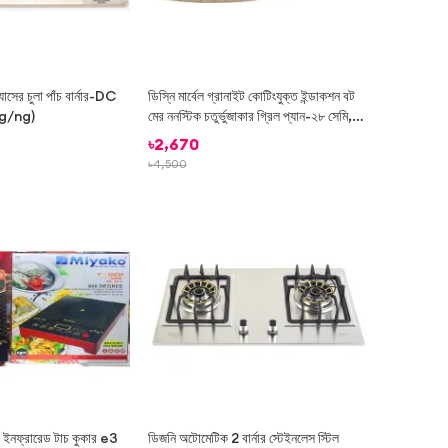
সের চুলা পাঁচ বার্নার-DC
ডিস্নি মার্বেল গ্রানাইট কোটিংযুক্ত ইন্ডাকশন বট
g/ng)
মের ননস্টিক চতুর্ভুজাকার গ্রিল প্যান-২৮ সেমি,
ঢাকনাসহ, ফ্রি ডেলিভারিসহ
৳
2,670
৳
4,500
-
26%
ইনফ্রারেড টাচ কুকার e3
ডিজনি অটোমেটিক 2 বার্নার স্টেইনলেস স্টিল