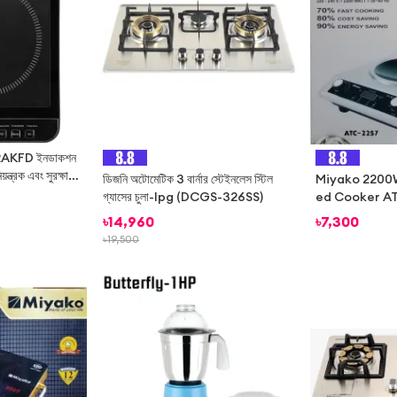
AKFD ইনডাকশন
ন্ত্রক এবং সুরক্ষা
ডিজনি অটোমেটিক 3 বার্নার স্টেইনলেস স্টিল
Miyako 2200W
গ্যাসের চুলা-lpg (DCGS-326SS)
ed Cooker AT
৳
14,960
৳
7,300
৳
19,500
-
32%