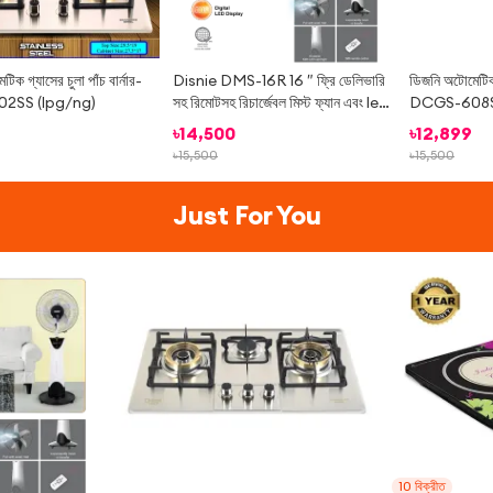
িক গ্যাসের চুলা পাঁচ বার্নার-
Disnie DMS-16R 16 ″ ফ্রি ডেলিভারি
ডিজনি অটোমেটিক গ
2SS (lpg/ng)
সহ রিমোটসহ রিচার্জেবল মিস্ট ফ্যান এবং led
DCGS-608S
নাইট লাইট
৳
14,500
৳
12,899
৳
15,500
৳
15,500
Just For You
-
6%
-
23%
10
বিক্রীত