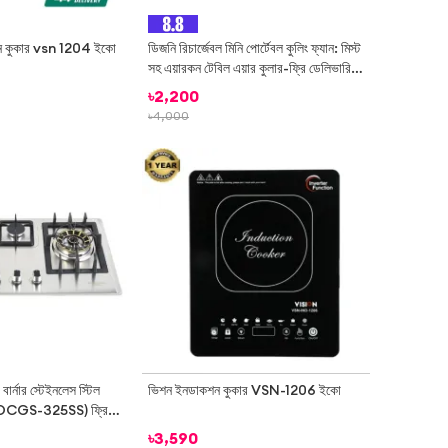
ন কুকার vsn 1204 ইকো
ডিজনি রিচার্জেবল মিনি পোর্টেবল কুলিং ফ্যান: মিস্ট
সহ এয়ারকন টেবিল এয়ার কুলার-ফ্রি ডেলিভারির
সাথে সহজে তাপকে বিট করুন
৳
2,200
৳
4,000
-
23%
-
9%
র্নার স্টেইনলেস স্টিল
ভিশন ইনডাকশন কুকার VSN-1206 ইকো
p (DCGS-325SS) ফ্রি
৳
3,590