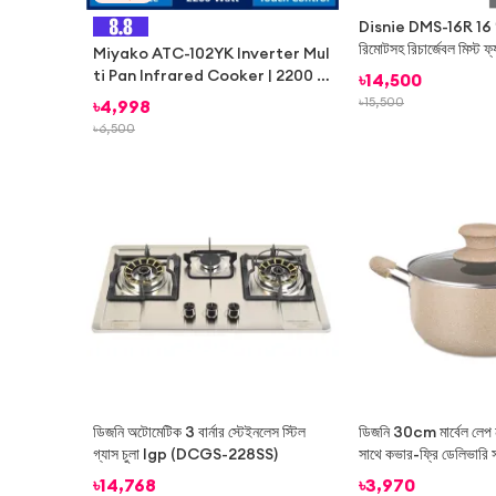
Disnie DMS-16R 16 ″ ফ
রিমোটসহ রিচার্জেবল মিস্ট 
Miyako ATC-102YK Inverter Mul
লাইট
ti Pan Infrared Cooker | 2200 W
৳
14,500
att
৳
15,500
৳
4,998
৳
6,500
-
24%
ডিজনি অটোমেটিক 3 বার্নার স্টেইনলেস স্টিল
ডিজনি 30cm মার্বেল লেপ 
গ্যাস চুলা lgp (DCGS-228SS)
সাথে কভার-ফ্রি ডেলিভারি 
৳
14,768
৳
3,970