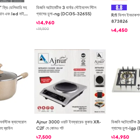
্রি ডেলিভারি সহ
ডিজনি অটোমেটিক 3 বার্নার স্টেইনলেস স্টিল
ফ্যান এবং led নাইট
গ্যাসের চুলা-ng (DCGS-326SS)
Rfl ভিশন ইনডাকশ
873826
৳
14,960
৳
19,500
৳
4,450
-
39%
ননস্টিক ক্যাসেরোল
Ajnur 3000 ওয়াট ইনফ্রারেড কুকার XR-
ডিজনি অটোমেটিক 3 বা
সহ ব্রাউন
C2F যে কোনও পট
গ্যাসের চুলা-lg
ডেলিভারি সহ
৳
7,500
৳
14,950