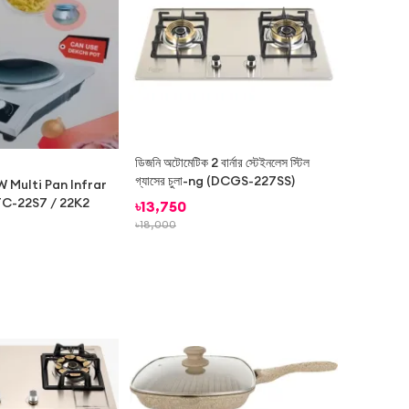
ডিজনি অটোমেটিক 2 বার্নার স্টেইনলেস স্টিল
গ্যাসের চুলা-ng (DCGS-227SS)
 Multi Pan Infrar
C-22S7 / 22K2
৳
13,750
৳
18,000
-
17%
-
41%