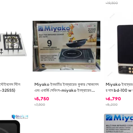
৳
19,500
-
22%
-
23%
স্টেইনলেস স্টিল
Miyako ইনভার্টার ইনফ্রারেড কুকার স্মোকলেস
Miyako ইনফ্রেড
GS-325SS)
এবং এনার্জি সেভিংস-miyako ইনফ্রারেড
র দাম bd-100 w র‌্য
কুকারের সাথে দক্ষতার সাথে কুক-ধোঁয়াবিহীন এবং
ধোঁয়াবিহীন রান্না,
৳
5,750
৳
6,790
শক্তি-সঞ্চয়কারী সরঞ্জাম
কাজ করে, আপডেট মূল্
৳
7,500
৳
8,200
-
10%
-
23%