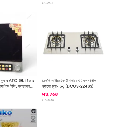
৳
3,950
-
17%
-
26%
 কুকার ATC-GL ifb এ
ডিজনি অটোমেটিক 2 বার্নার স্টেইনলেস স্টিল
াপিড হিটিং, স্বাস্থ্যকর
গ্যাসের চুলা-lpg (DCGS-224SS)
 যে কোনও কুকওয়ারের সাথে
৳
13,768
য এবং বৈশিষ্ট্য
৳
18,500
-
24%