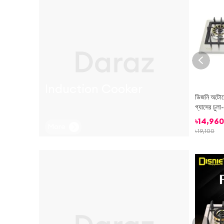
Induction Cooker
ডিজনি অটোমেট
গ্যাসের চ
৳
14,960
More
৳
19,100