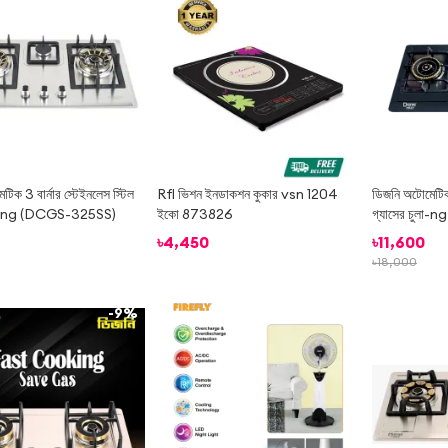
িক 3 বার্নার স্টেইনলেস স্টিল
Rfl ভিশন ইনডাকশন কুকার vsn 1204
ডিজনি অটোমেটিক 2 
ুলা-ng (DCGS-325SS)
ইকো 873826
গ্যাসের চুলা-ng
৳
4,450
৳
11,600
৳
18,000
-
9%
-
6%