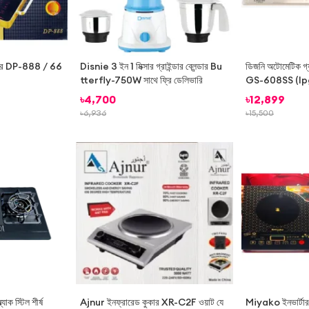
কার DP-888 / 66
Disnie 3 ইন 1 মিক্সার গ্রাইন্ডার ব্লেন্ডার Bu
ডিজনি অটোমেটিক গ্যা
tterfly-750W সাথে ফ্রি ডেলিভারি
GS-608SS (lp
৳
4,700
৳
12,899
৳
6,936
৳
15,500
-
36%
যাক স্টিল শীর্ষ
Ajnur ইনফ্রারেড কুকার XR-C2F ওয়াট যে
Miyako ইনভার্টার 