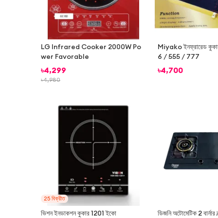
LG Infrared Cooker 2000W Po
Miyako ইনফ্রারেড কু
wer Favorable
6 / 555 / 777
৳
4,299
৳
4,700
৳
4,980
-
13%
25
বিক্রীত
ভিশন ইনডাকশন কুকার 1201 ইকো
ডিজনি অটোমেটিক 2 বার্নার ব্ল্