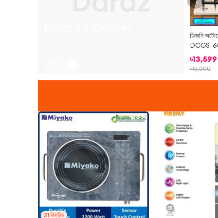
Infrared Cooker
ডিজনি অটোমেট
DCGS-60
৳
13,599
More
৳
15,000
-
23%
21
বিক্রীত