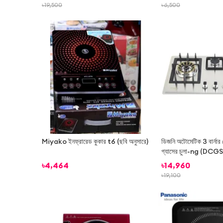
৳
19,500
৳
6,500
Miyako ইনফ্রারেড কুকার t6 (ছবি অনুসারে)
ডিজনি অটোমেটিক 3 বার্নার 
গ্যাসের চুলা-ng (DC
৳
4,464
৳
14,960
৳
19,100