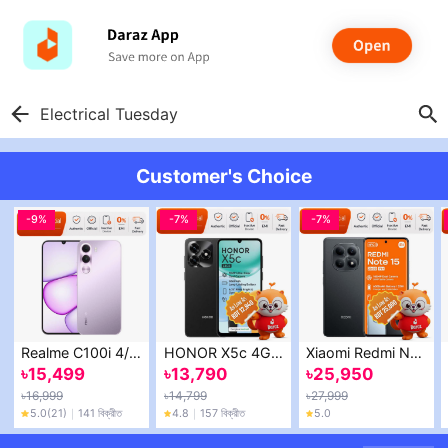
Electrical Tuesday
Customer's Choice
-
9%
-
7%
-
7%
Realme C100i 4/64GB স্মার্টফোন – 7000mAh ব্যাটারি, HD+ ডিসপ্লে – অফিসিয়াল ওয়ারেন্টি
HONOR X5c 4GB/64GB | 6.74" 90Hz | Official
Xiaomi Redmi Note 15 ৬জিবি/১২৮জিবি | অফিসিয়াল + ফ্রি ব্যাগ
৳
15,499
৳
13,790
৳
25,950
৳
16,999
৳
14,799
৳
27,999
5.0
(21)
｜
141 বিক্রীত
4.8
｜
157 বিক্রীত
5.0