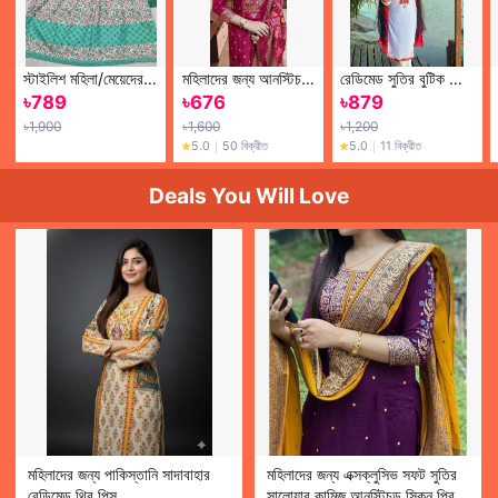
স্টাইলিশ মহিলা/মেয়েদের জন্য লিনেন ফ্যাশনেবল সেলাই করা গাউন ডিজাইন করা লম্বা সালোয়ার কামিজ (তিন পিস)-মেয়েদের জন্য পোশাক-3 পিস পোশাক
মহিলাদের জন্য আনস্টিচড সুতির স্ক্রিন প্রিন্টেড সালোয়ার কামিজ 3 পিস পোশাক
রেডিমেড সুতির বুটিক থ্রি পিস
৳
789
৳
676
৳
879
৳
1,900
৳
1,600
৳
1,200
5.0
｜
50 বিক্রীত
5.0
｜
11 বিক্রীত
Deals You Will Love
মহিলাদের জন্য পাকিস্তানি সাদাবাহার
মহিলাদের জন্য এক্সক্লুসিভ সফট সুতির
রেডিমেড থ্রি পিস
সালোয়ার কামিজ আনস্টিচড স্কিন প্রিন্ট