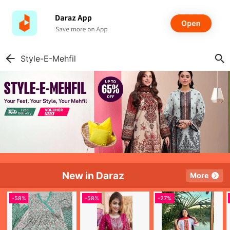
Style-E-Mehfil
New in Daraz
More
-
58%
-
58%
-
27%