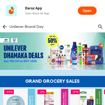
Unilever Brand Day
GRAND GROCERY SALES
-
24%
-
2%
-
19%