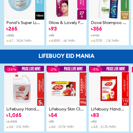
Pond’s Super Light Gel Moisturiser 100ml
Glow & Lovely Face Cream Advanced Multivitamin 27g
Dove Shampoo Hairfall Rescue 330ml (Shampoo Free)
৳
265
৳
93
৳
356
৳
350
৳
95
৳
440
4.7
｜
19.2K বিক্রীত
4.9
(99)
｜
6K বিক্রীত
4.7
(79)
｜
1.1K বিক্রীত
LIFEBUOY EID MANIA
-
24%
-
2%
-
8%
Lifebuoy Handwash (Soap) Total 5L
Lifebuoy Skin Cleansing Soap Bar Total 90g
Lifebuoy Handwash (Soap) Total Refill 170ml
৳
1,065
৳
54
৳
83
৳
1,400
৳
55
৳
90
4.8
｜
21K বিক্রীত
4.8
｜
27.7K বিক্রীত
4.8
｜
21.7K বিক্রীত