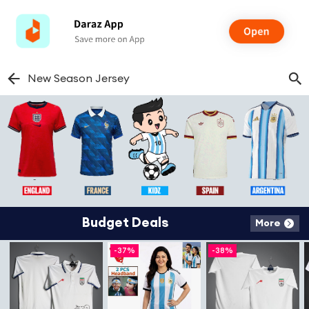
New Season Jersey
Budget Deals
More
-
37%
-
38%