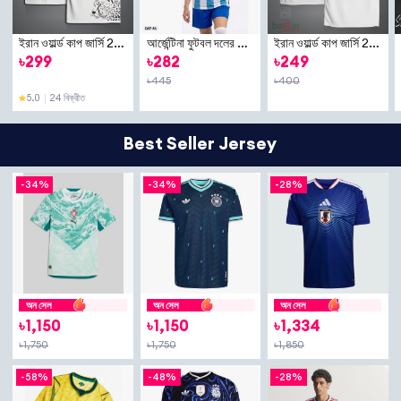
ইরান ওয়ার্ল্ড কাপ জার্সি 2026 পুরুষদের জন্য জার্সি - হাফ স্লিভ কলার পোলো ফুটবল টি শার্ট - ইরান জার্সি
আর্জেন্টিনা ফুটবল দলের হোম জার্সি গ্রীষ্মকালীন স্পেশাল স্কাই ব্লু এবং সাদা স্ট্রাইপস কালার পলিয়েস্টার টি-শার্ট পুরুষ ও মহিলাদের জন্য | কুইক-ড্রাই ফ্যাব্রিক + ফ্রি গিফট ২ পিস হেডব্যান্ড!
ইরান ওয়ার্ল্ড কাপ জার্সি 2026 পুরুষদের জন্য শর্ট স্লিভ ফুটবল জার্সি - হাফ স্লিভ টি শার্ট - ইরান জার্সি
৳
299
৳
282
৳
249
৳
445
৳
400
5.0
｜
24 বিক্রীত
Best Seller Jersey
-
34%
-
34%
-
28%
অন সেল
অন সেল
অন সেল
৳
1,150
৳
1,150
৳
1,334
৳
1,750
৳
1,750
৳
1,850
-
58%
-
48%
-
28%