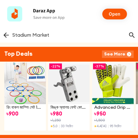
Stadium Market
Top Deals
See More
-
22%
-
37%
রিং বাকল জাম্পিং সেট 10 পিস
জিঙ্ক অ্যালয় বেস্ট কোয়ালিটি আউটডোর গেমিং স্প্রেডার রিলিজ ডিভাইস ক্যাটাপল্ট ডিআইওয়াই অ্যাকসেসরি টুল (স্ক্রু সেট ফ্রি উপলব্ধ হলেই হবে)
Advanced Grip Football Gloves - Enhance Your Control And Durability On The Field In Any Weather Condition With These Football Gloves Featuring Advanced Grip Technology.
৳
900
৳
980
৳
950
৳
1,250
৳
1,500
5.0
｜
33 বিক্রীত
4.4
(14)
｜
95 বিক্রীত