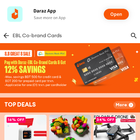
EBL Co-brand Cards
TOP DEALS
More
16%
OFF
34%
OFF